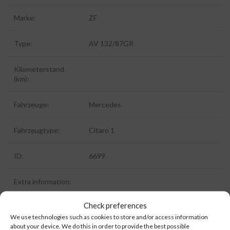
Marke:
ZF
Type:
AV 132/87GR
Kilometerstand
(km):
Fahrzeuge:
Mercedes
Fahrzeugtype:
Citaro 1
ID:
6699
Extra information:
Check preferences
We use technologies such as cookies to store and/or access information
about your device. We do this in order to provide the best possible