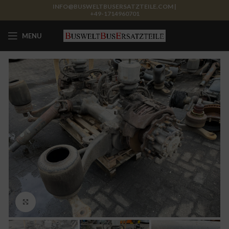
INFO@BUSWELTBUSERSATZTEILE.COM |
+49-1714960701
MENU
Click to enlarge