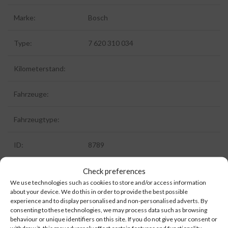
Marke:
Bosch
Type:
7 620 310 034
Kilometerstand:
Fahrzeuge:
Fahrzeugtype:
ID:
8789
Extra Information:
Check preferences
We use technologies such as cookies to store and/or access information
about your device. We do this in order to provide the best possible
experience and to display personalised and non-personalised adverts. By
consenting to these technologies, we may process data such as browsing
behaviour or unique identifiers on this site. If you do not give your consent or
withdraw it, this may adversely affect certain features and functionality.