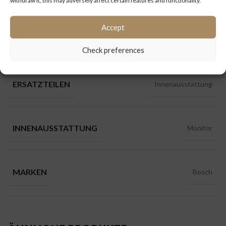
Kategorien:
Ersatzteile
,
Innenausstattung
Accept
Check preferences
ZUSÄTZLICHE INFORMATIONEN
ERSATZTEILEN
Innenausstattung
INNENAUSSTATTUNG
Monitor
MARKEN
Bosch