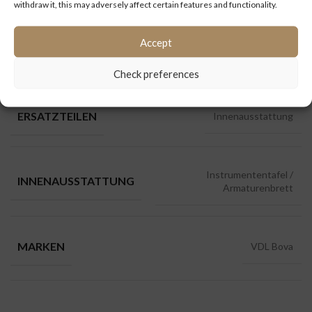
withdraw it, this may adversely affect certain features and functionality.
Kategorien:
Ersatzteile
,
Innenausstattung
,
VDL Bova
Accept
ZUSÄTZLICHE INFORMATIONEN
Check preferences
ERSATZTEILEN
Innenausstattung
Instrumententafel /
INNENAUSSTATTUNG
Armaturenbrett
MARKEN
VDL Bova