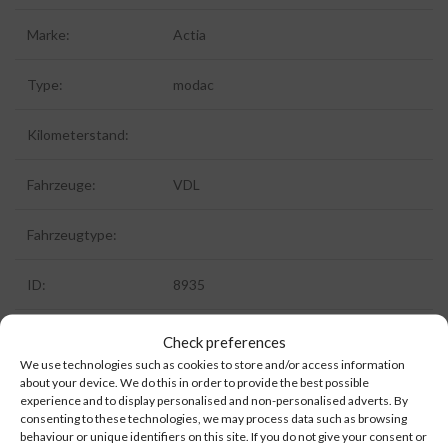
Marke:
Actia
Type:
modac
Kilometerstand:
Fahrzeuge:
VDL
Fahrzeugtype:
ID:
8935
Extra Information:
Check preferences
We use technologies such as cookies to store and/or access information
about your device. We do this in order to provide the best possible
experience and to display personalised and non-personalised adverts. By
consenting to these technologies, we may process data such as browsing
behaviour or unique identifiers on this site. If you do not give your consent or