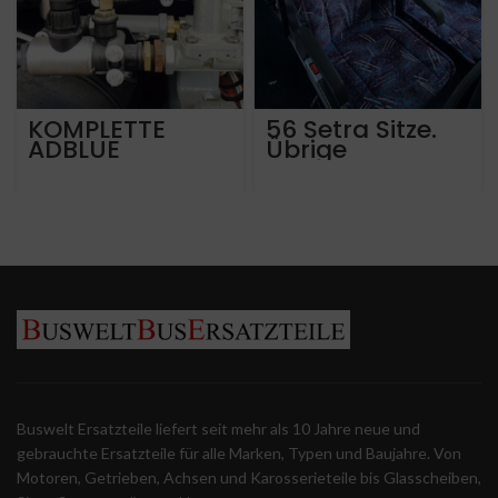
KOMPLETTE
56 Setra Sitze.
ADBLUE
Übrige
ANLAGEN
Mercedes Setra
MERCEDES
MAN Neoplan
SETRA
VDL Sitze von
2005 bis 2019
vorätig
Buswelt Ersatzteile liefert seit mehr als 10 Jahre neue und
gebrauchte Ersatzteile für alle Marken, Typen und Baujahre. Von
Motoren, Getrieben, Achsen und Karosserieteile bis Glasscheiben,