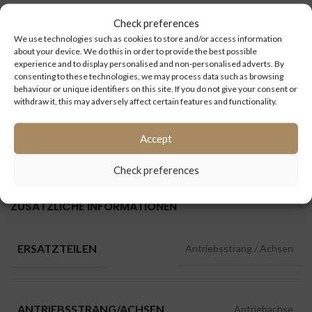
Check preferences
Kilometerstand
We use technologies such as cookies to store and/or access information
(km):
about your device. We do this in order to provide the best possible
experience and to display personalised and non-personalised adverts. By
consenting to these technologies, we may process data such as browsing
ID:
3242
behaviour or unique identifiers on this site. If you do not give your consent or
withdraw it, this may adversely affect certain features and functionality.
Kategorien:
3er Reihe GT/ GTHD/ NF/ UL/ HDH
,
4er Reihe GT/
Accept
GTHD/ NF/ UL/ HDH
,
Antriebsstrang / Achsen
,
Setra
Check preferences
ZUSÄTZLICHE INFORMATIONEN
ERSATZTEILEN
Antriebsstrang / Achsen
ANTRIEBSSTRANG/ACHSEN
Antriebachse