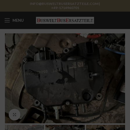
INFO@BUSWELTBUSERSATZTEILE.COM |
+49-1714960701
MENU
Click to enlarge