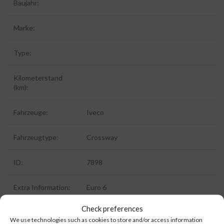
Baujahr:
Marke:
Type:
Kilometerstand
(km):
Fahrzeuge:
Iveco
Fahrzeugtype:
Crossway
ID:
7898
Extra Information:
Euro 6
Check preferences
We use technologies such as cookies to store and/or access information