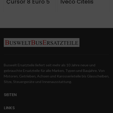
Cursor 8 Euro 5
Iveco Citelis
/ eev aus Iveco
gelenk
Crossway LE ca
articulated –
605.000 km
2011 –
270000KM
Buswelt Ersatzteile liefert seit mehr als 10 Jahre neue und
gebrauchte Ersatzteile für alle Marken, Typen und Baujahre. Von
Motoren, Getrieben, Achsen und Karosserieteile bis Glasscheiben,
Sitze, Steuergeräte und Innenausstattung.
SEITEN
LINKS