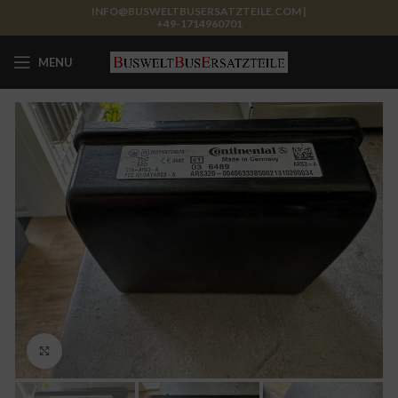
INFO@BUSWELTBUSERSATZTEILE.COM |
+49-1714960701
MENU
Click to enlarge