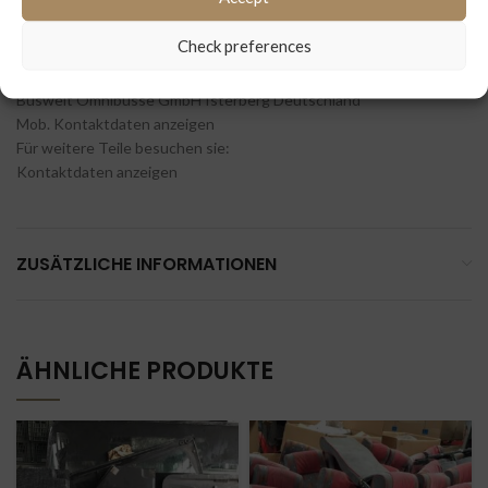
– Steuersgeräte, Beleuchtung
– Stoßstangen front und heck
Check preferences
Unsere Filiale:
Buswelt Omnibusse GmbH Isterberg Deutschland
Mob. Kontaktdaten anzeigen
Für weitere Teile besuchen sie:
Kontaktdaten anzeigen
ZUSÄTZLICHE INFORMATIONEN
ÄHNLICHE PRODUKTE