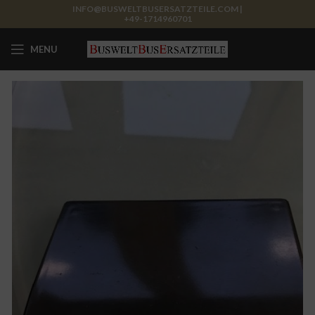
INFO@BUSWELTBUSERSATZTEILE.COM |
+49-1714960701
MENU