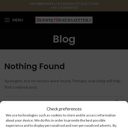
INFO@BUSWELTBUSERSATZTEILE.COM |
+49-1714960701
MENU
Blog
Nothing Found
Apologies, but no results were found. Perhaps searching will help
find a related post.
Check preferences
We use technologies such as cookies to store and/or access information
about your device. We do this in order to provide the best possible
experience and to display personalised and non-personalised adverts. By